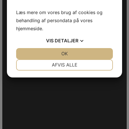
Mail:
jonas75925558@gmail.com
Læs mere om vores brug af cookies og
behandling af persondata på vores
hjemmeside.
VIS
DETALJER
JA
NEJ
OK
JA
NEJ
NØDVENDIGE
PRÆFERENCER
AFVIS ALLE
JA
NEJ
JA
NEJ
MARKETING
STATISTIK