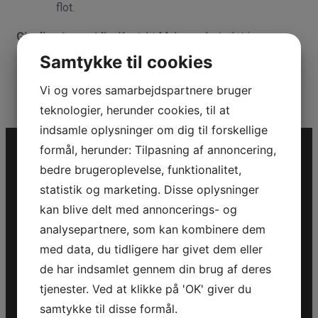
flot.
Giv din stue nyt liv.
Kontakt Malerværkstedet i
Fredericia for et tilbud på maling af din stue.
Samtykke til cookies
Vi og vores samarbejdspartnere bruger
teknologier, herunder cookies, til at
indsamle oplysninger om dig til forskellige
formål, herunder: Tilpasning af annoncering,
bedre brugeroplevelse, funktionalitet,
statistik og marketing. Disse oplysninger
kan blive delt med annoncerings- og
Kontakt information
analysepartnere, som kan kombinere dem
med data, du tidligere har givet dem eller
CVR: 37697346
de har indsamlet gennem din brug af deres
Vejlevej 34
tjenester. Ved at klikke på 'OK' giver du
7000 Fredericia
samtykke til disse formål.
Tlf.:
75 92 55 58