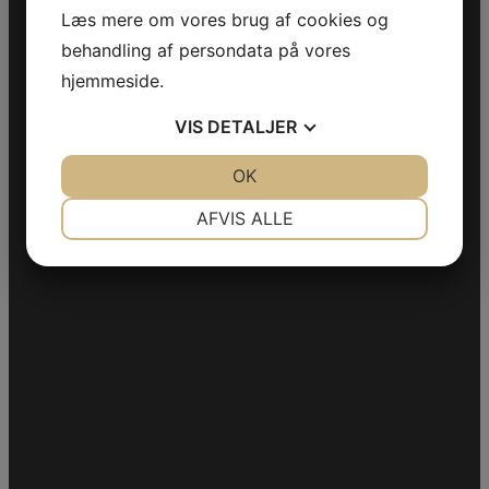
Læs mere om vores brug af cookies og
behandling af persondata på vores
hjemmeside.
VIS
DETALJER
JA
NEJ
OK
JA
NEJ
NØDVENDIGE
PRÆFERENCER
AFVIS ALLE
JA
NEJ
JA
NEJ
MARKETING
STATISTIK