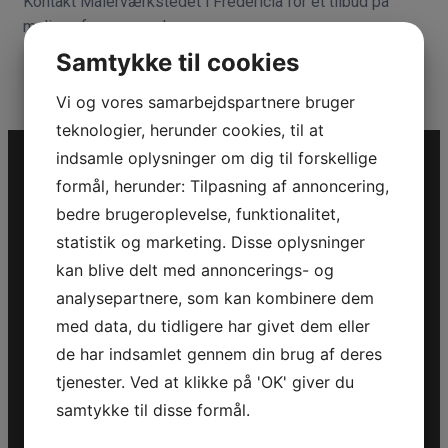
Kontakt Malerværkstedet i Fredericia for et tilbud på
maling af soveværelse.
Samtykke til cookies
Vi og vores samarbejdspartnere bruger
teknologier, herunder cookies, til at
indsamle oplysninger om dig til forskellige
formål, herunder: Tilpasning af annoncering,
bedre brugeroplevelse, funktionalitet,
statistik og marketing. Disse oplysninger
Kontakt information
kan blive delt med annoncerings- og
analysepartnere, som kan kombinere dem
CVR: 37697346
med data, du tidligere har givet dem eller
Vejlevej 34
de har indsamlet gennem din brug af deres
7000 Fredericia
tjenester. Ved at klikke på 'OK' giver du
Tlf.:
75 92 55 58
samtykke til disse formål.
Mail:
jonas75925558@gmail.com